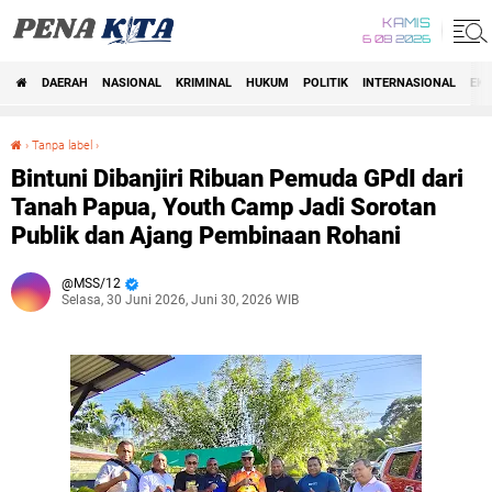
KAMIS
6 08 2026
DAERAH
NASIONAL
KRIMINAL
HUKUM
POLITIK
INTERNASIONAL
EK
Beranda
›
Tanpa label
›
Bintuni Dibanjiri Ribuan Pemuda GPdI dari Tanah Papua, Youth Camp Jadi Sorotan Publik dan Ajang Pembinaan Rohani
Bintuni Dibanjiri Ribuan Pemuda GPdI dari
Tanah Papua, Youth Camp Jadi Sorotan
Publik dan Ajang Pembinaan Rohani
MSS/12
Selasa, 30 Juni 2026, Juni 30, 2026 WIB