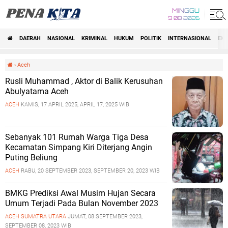
MINGGU
9 08 2026
DAERAH
NASIONAL
KRIMINAL
HUKUM
POLITIK
INTERNASIONAL
EK
Beranda
›
Aceh
Rusli Muhammad , Aktor di Balik Kerusuhan
Abulyatama Aceh
ACEH
KAMIS, 17 APRIL 2025, APRIL 17, 2025 WIB
Sebanyak 101 Rumah Warga Tiga Desa
Kecamatan Simpang Kiri Diterjang Angin
Puting Beliung
ACEH
RABU, 20 SEPTEMBER 2023, SEPTEMBER 20, 2023 WIB
BMKG Prediksi Awal Musim Hujan Secara
Umum Terjadi Pada Bulan November 2023
ACEH
SUMATRA UTARA
JUMAT, 08 SEPTEMBER 2023,
SEPTEMBER 08, 2023 WIB