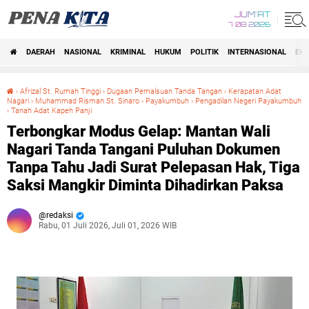
JUM'AT
7 08 2026
DAERAH
NASIONAL
KRIMINAL
HUKUM
POLITIK
INTERNASIONAL
EK
Beranda
›
Afrizal St. Rumah Tinggi
›
Dugaan Pemalsuan Tanda Tangan
›
Kerapatan Adat
Nagari
›
Muhammad Risman St. Sinaro
›
Payakumbuh
›
Pengadilan Negeri Payakumbuh
›
Tanah Adat Kapeh Panji
Terbongkar Modus Gelap: Mantan Wali Nagari Tanda Tangani Puluhan Dokumen Tanpa Tahu Jadi Surat Pelepasan Hak, Tiga Saksi Mangkir Diminta Dihadirkan Paksa
Terbongkar Modus Gelap: Mantan Wali
Nagari Tanda Tangani Puluhan Dokumen
Tanpa Tahu Jadi Surat Pelepasan Hak, Tiga
Saksi Mangkir Diminta Dihadirkan Paksa
redaksi
Rabu, 01 Juli 2026, Juli 01, 2026 WIB