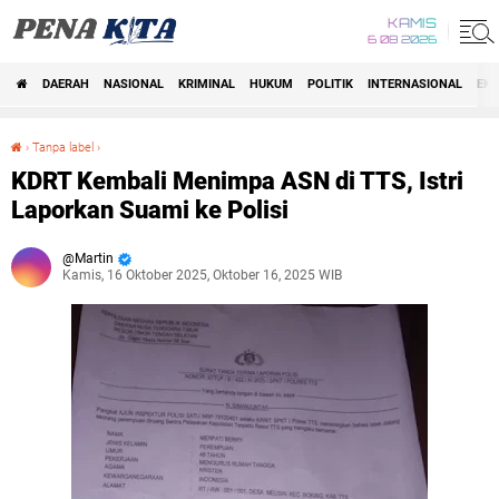
KAMIS
6 08 2026
DAERAH
NASIONAL
KRIMINAL
HUKUM
POLITIK
INTERNASIONAL
EK
Beranda
›
Tanpa label
›
KDRT Kembali Menimpa ASN di TTS, Istri Laporkan Suami ke Polisi
KDRT Kembali Menimpa ASN di TTS, Istri
Laporkan Suami ke Polisi
Martin
Kamis, 16 Oktober 2025, Oktober 16, 2025 WIB