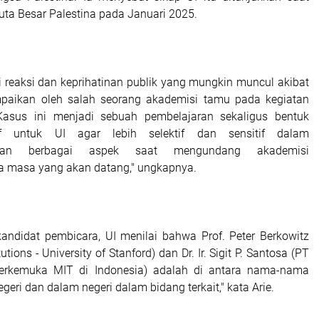
uta Besar Palestina pada Januari 2025.
eaksi dan keprihatinan publik yang mungkin muncul akibat
mpaikan oleh salah seorang akademisi tamu pada kegiatan
Kasus ini menjadi sebuah pembelajaran sekaligus bentuk
tif untuk UI agar lebih selektif dan sensitif dalam
gkan berbagai aspek saat mengundang akademisi
da masa yang akan datang," ungkapnya.
kandidat pembicara, UI menilai bahwa Prof. Peter Berkowitz
utions - University of Stanford) dan Dr. Ir. Sigit P. Santosa (PT
terkemuka MIT di Indonesia) adalah di antara nama-nama
negeri dan dalam negeri dalam bidang terkait," kata Arie.