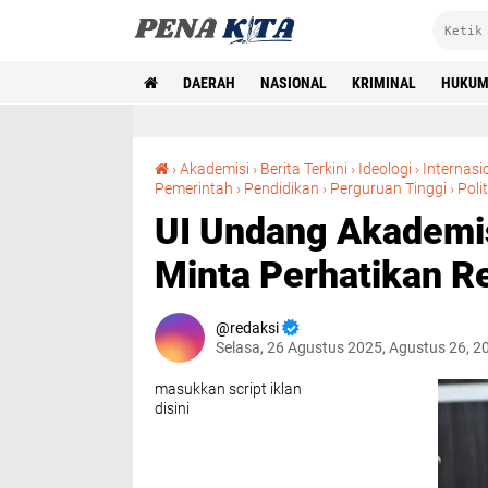
DAERAH
NASIONAL
KRIMINAL
HUKU
›
Akademisi
›
Berita Terkini
›
Ideologi
›
Internasi
Pemerintah
›
Pendidikan
›
Perguruan Tinggi
›
Polit
UI Undang Akademisi
Minta Perhatikan R
redaksi
Selasa, 26 Agustus 2025, Agustus 26, 2
masukkan script iklan
disini