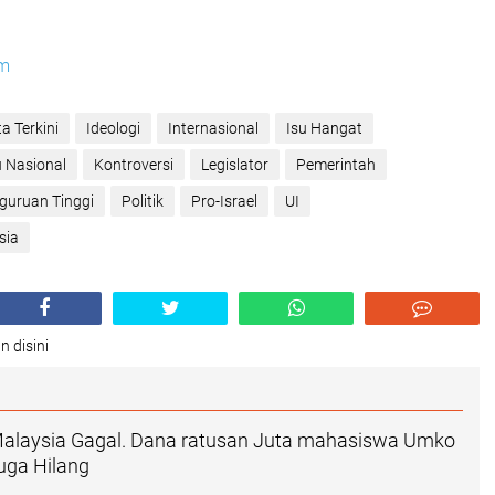
om
ta Terkini
Ideologi
Internasional
Isu Hangat
u Nasional
Kontroversi
Legislator
Pemerintah
guruan Tinggi
Politik
Pro-Israel
UI
sia
n disini
 Malaysia Gagal. Dana ratusan Juta mahasiswa Umko
uga Hilang