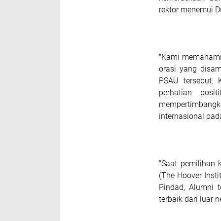
rektor menemui D
"Kami memahami r
orasi yang disa
PSAU tersebut. 
perhatian posi
mempertimban
internasional pa
"Saat pemilihan 
(The Hoover Instit
Pindad, Alumni 
terbaik dari luar 