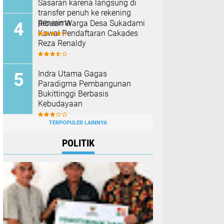
Sasaran karena langsung di
transfer penuh ke rekening
penerima
Ribuan Warga Desa Sukadami
Kawal Pendaftaran Cakades
Reza Renaldy
Indra Utama Gagas
Paradigma Pembangunan
Bukittinggi Berbasis
Kebudayaan
TERPOPULER LAINNYA
POLITIK