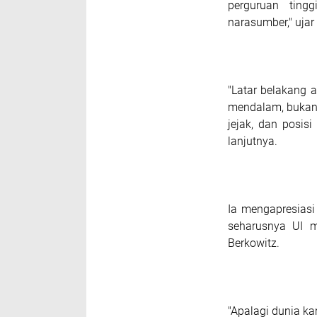
perguruan ting
narasumber," uja
"Latar belakang 
mendalam, bukan h
jejak, dan posisi
lanjutnya.
Ia mengapresias
seharusnya UI m
Berkowitz.
"Apalagi dunia k