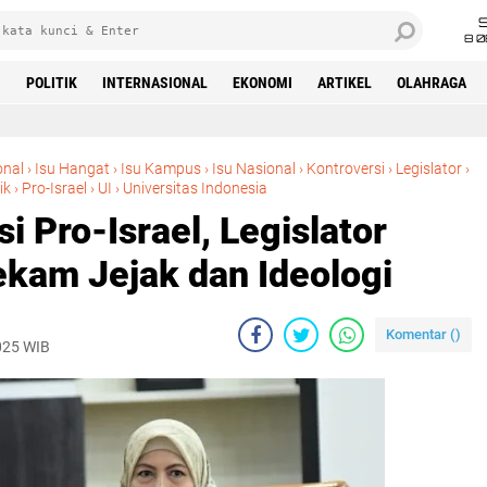
8 0
M
POLITIK
INTERNASIONAL
EKONOMI
ARTIKEL
OLAHRAGA
Beranda
onal
›
Isu Hangat
›
Isu Kampus
›
Isu Nasional
›
Kontroversi
›
Legislator
›
UI Undang Akademisi Pro-Israel, Legislator Minta Perhatikan Rekam Jejak dan Ideologi
ik
›
Pro-Israel
›
UI
›
Universitas Indonesia
 Pro-Israel, Legislator
ekam Jejak dan Ideologi
Komentar (
)
025 WIB