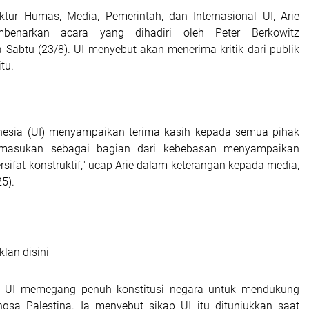
ktur Humas, Media, Pemerintah, dan Internasional UI, Arie
mbenarkan acara yang dihadiri oleh Peter Berkowitz
 Sabtu (23/8). UI menyebut akan menerima kritik dari publik
itu.
onesia (UI) menyampaikan terima kasih kepada semua pihak
n masukan sebagai bagian dari kebebasan menyampaikan
sifat konstruktif," ucap Arie dalam keterangan kepada media,
5).
klan disini
 UI memegang penuh konstitusi negara untuk mendukung
gsa Palestina. Ia menyebut sikap UI itu ditunjukkan saat