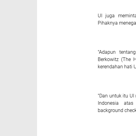
UI juga meminta
Pihaknya menegas
"Adapun tentang
Berkowitz (The H
kerendahan hati U
"Dan untuk itu U
Indonesia atas
background check