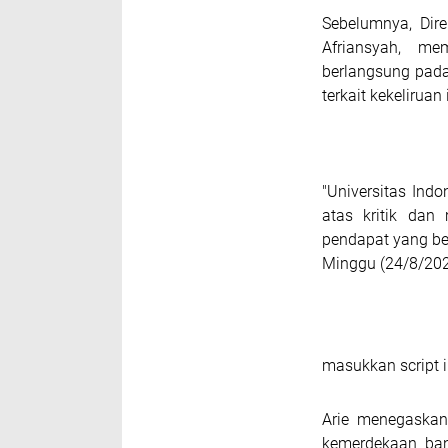
Sebelumnya, Dire
Afriansyah, me
berlangsung pada
terkait kekeliruan 
"Universitas Ind
atas kritik da
pendapat yang ber
Minggu (24/8/202
masukkan script i
Arie menegaskan
kemerdekaan ban