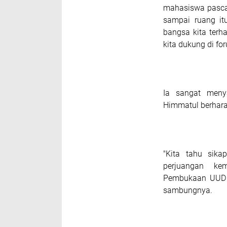
mahasiswa pasca
sampai ruang itu
bangsa kita terh
kita dukung di for
Ia sangat menya
Himmatul berharap
"Kita tahu sika
perjuangan ke
Pembukaan UUD 1
sambungnya.