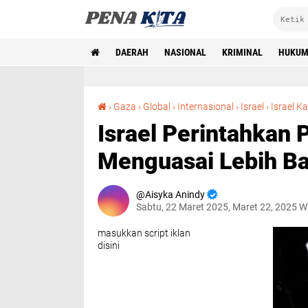
DAERAH
NASIONAL
KRIMINAL
HUKU
›
Gaza
›
Global
›
Internasional
›
Israel
›
Israel Ka
Israel Perintahkan
Menguasai Lebih Ba
Aisyka Anindy
Sabtu, 22 Maret 2025, Maret 22, 2025 W
masukkan script iklan
disini