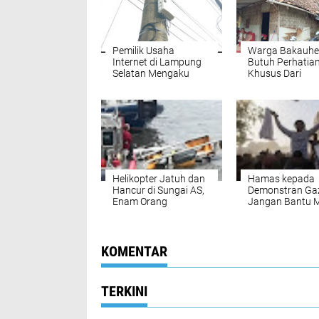
Pemilik Usaha
Warga Bakauhe
Internet di Lampung
Butuh Perhatia
Selatan Mengaku
Khusus Dari
Sudah Mendapat
Pemerintah PK
Restu Kades Munjuk,
Terhenti, Bedah
Kabel serta Box
Rumah Tak Kun
Nempel di Tiang listrik
Realisasi
Helikopter Jatuh dan
Hamas kepada
Hancur di Sungai AS,
Demonstran Ga
Enam Orang
Jangan Bantu 
Meninggal Dunia
KOMENTAR
TERKINI