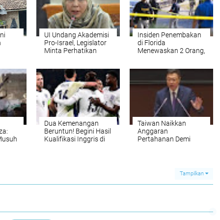
ni
UI Undang Akademisi
Insiden Penembakan
n
Pro-Israel, Legislator
di Florida
Minta Perhatikan
Menewaskan 2 Orang,
H
Rekam Jejak dan
Diduga Pelaku Anak
Ideologi
Polisi
jung
Dua Kemenangan
Taiwan Naikkan
za:
Beruntun! Begini Hasil
Anggaran
Musuh
Kualifikasi Inggris di
Pertahanan Demi
Piala Dunia 2026
Modernisasi Militer
Tampilkan