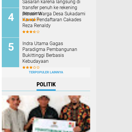
Sasaran karena langsung di
transfer penuh ke rekening
penerima
Ribuan Warga Desa Sukadami
Kawal Pendaftaran Cakades
Reza Renaldy
Indra Utama Gagas
Paradigma Pembangunan
Bukittinggi Berbasis
Kebudayaan
TERPOPULER LAINNYA
POLITIK