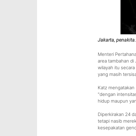
Jakarta, penakita.
Menteri Pertahana
area tambahan di
wilayah itu seca
yang masih tersisa
Katz mengatakan b
"dengan intensit
hidup maupun yan
Diperkirakan 24 d
tetapi nasib mere
kesepakatan genc