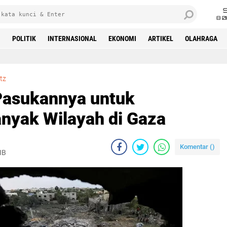
8 0
M
POLITIK
INTERNASIONAL
EKONOMI
ARTIKEL
OLAHRAGA
Beranda
Israel Perintahkan Pasukannya untuk Menguasai Lebih Banyak Wilayah di Gaza
tz
 Pasukannya untuk
nyak Wilayah di Gaza
Komentar (
)
IB