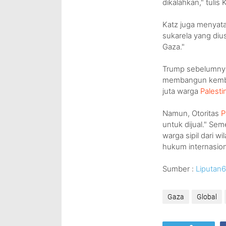
dikalahkan," tulis 
Katz juga menyat
sukarela yang diu
Gaza."
Trump sebelumnya
membangun kembal
juta warga
Palesti
Namun, Otoritas
P
untuk dijual." S
warga sipil dari 
hukum internasion
Sumber :
Liputan6
Gaza
Global