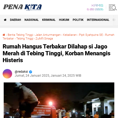
KAMIS
6 08 2026
DAERAH
NASIONAL
KRIMINAL
HUKUM
POLITIK
INTERNASIONAL
EK
Beranda
›
Berita Tebing Tinggi
›
Jalan Anturmangan
›
Kebakaran
›
Pipit Syahputra SE
›
Rumah
Terbakar
›
Tebing Tinggi
›
Zulkifli Sinaga
Rumah Hangus Terbakar Dilahap si Jago Merah di Tebing Tinggi, Korban Menangis Histeris
Rumah Hangus Terbakar Dilahap si Jago
Merah di Tebing Tinggi, Korban Menangis
Histeris
redaksi
Jumat, 24 Januari 2025, Januari 24, 2025 WIB