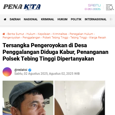
SABTU
8 08 2026
DAERAH
NASIONAL
KRIMINAL
HUKUM
POLITIK
INTERNASIONAL
EK
Beranda
›
Berita Sumut
›
Hukum
›
Kepolisian
›
Kriminalitas
›
Penegakan Hukum
›
Pengeroyokan
›
Penggalangan
›
Polsek Tebing Tinggi
›
Tebing Tinggi
›
Warga Resah
Tersangka Pengeroyokan di Desa Penggalangan Diduga Kabur, Penanganan Polsek Tebing Tinggi Dipertanyakan
Tersangka Pengeroyokan di Desa
Penggalangan Diduga Kabur, Penanganan
Polsek Tebing Tinggi Dipertanyakan
redaksi
Sabtu, 02 Agustus 2025, Agustus 02, 2025 WIB