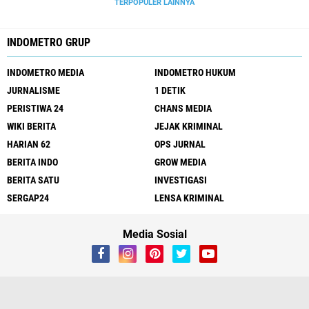
TERPOPULER LAINNYA
INDOMETRO GRUP
INDOMETRO MEDIA
INDOMETRO HUKUM
JURNALISME
1 DETIK
PERISTIWA 24
CHANS MEDIA
WIKI BERITA
JEJAK KRIMINAL
HARIAN 62
OPS JURNAL
BERITA INDO
GROW MEDIA
BERITA SATU
INVESTIGASI
SERGAP24
LENSA KRIMINAL
Media Sosial
Redaksi
UU Pers
Kode Etik
Sitemap
Pedoman
Peluang Wartawan
Iklan Murah
Tentang Kami