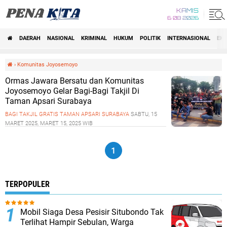
KAMIS
6 08 2026
DAERAH
NASIONAL
KRIMINAL
HUKUM
POLITIK
INTERNASIONAL
EK
Beranda
›
Komunitas Joyosemoyo
Ormas Jawara Bersatu dan Komunitas
Joyosemoyo Gelar Bagi-Bagi Takjil Di
Taman Apsari Surabaya
BAGI TAKJIL GRATIS
TAMAN APSARI SURABAYA
SABTU, 15
MARET 2025, MARET 15, 2025 WIB
1
TERPOPULER
Mobil Siaga Desa Pesisir Situbondo Tak
Terlihat Hampir Sebulan, Warga